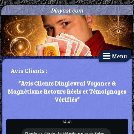
Dinycat.com
Menu
Avis Clients :
“Avis Clients Dinylevrai Voyance &
Magnétisme Retours Réels et Témoignages
Vérifiés”